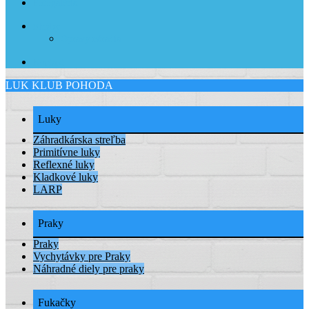
Fotogaléria
Služby
Opravy náradia
Kontakt
LUK KLUB POHODA
Luky
Záhradkárska streľba
Primitívne luky
Reflexné luky
Kladkové luky
LARP
Praky
Praky
Vychytávky pre Praky
Náhradné diely pre praky
Fukačky