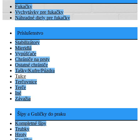
Fukačky
Vychytávky pre fukačky
Náhradné diely pre fukačky
Príslušenstvo
Stabilizátory
Mieridlá
Vypúšťače
Chrániče na prsty
Ostatné chrániče
Tašky/Kufre/Púzdra
Tulce
Terčovnice
Terče
Iné
Závažia
Šípy a Guličky do praku
Kompletné šípy
Trubky
Hroty