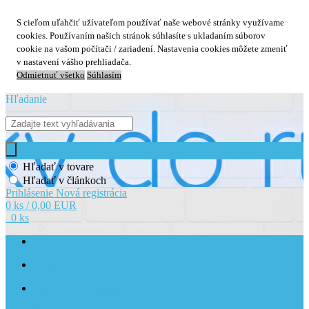
S cieľom uľahčiť užívateľom používať naše webové stránky využívame
cookies. Používaním našich stránok súhlasíte s ukladaním súborov
cookie na vašom počítači / zariadení. Nastavenia cookies môžete zmeniť
v nastavení vášho prehliadača.
Odmietnuť všetko
Súhlasím
Hľadanie
Hľadať v tovare
Hľadať v článkoch
Prihlásenie
Nová registrácia
0 ks / 0,00 EUR
0 ks
O nás
Obchodné podmienky