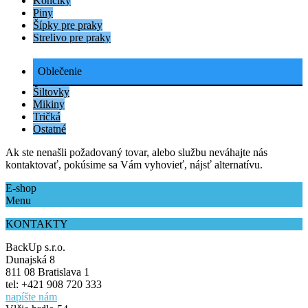
Končíky
Piny
Šípky pre praky
Strelivo pre praky
Oblečenie
Šiltovky
Mikiny
Tričká
Ostatné
Ak ste nenašli požadovaný tovar, alebo službu neváhajte nás
kontaktovať, pokúsime sa Vám vyhovieť, nájsť alternatívu.
E-shop
Menu
KONTAKTY
BackUp s.r.o.
Dunajská 8
811 08 Bratislava 1
tel:
+421 908 720 333
napíšte nám