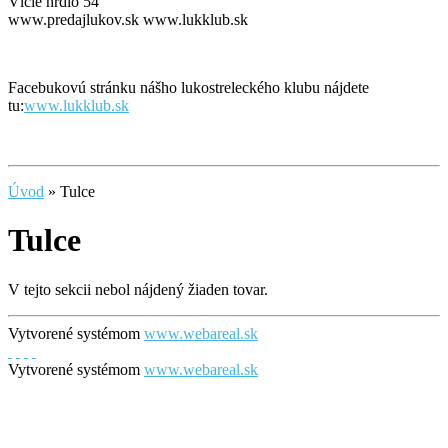
Vlčie hrdlo 54
www.predajlukov.sk www.lukklub.sk
Facebukovú stránku nášho lukostreleckého klubu nájdete
tu:
www.lukklub.sk
Úvod
»
Tulce
Tulce
V tejto sekcii nebol nájdený žiaden tovar.
Vytvorené systémom
www.webareal.sk
Vytvorené systémom
www.webareal.sk